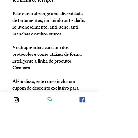
seu menu de serviços.
Este curso abrange uma diversidade
de tratamentos, incluindo anti-idade,
rejuvenescimento, anti-acne, anti-
manchas e muitos outros.
Você aprenderá cada um dos
protocolos e como utilizar de forma
inteligente a linha de produtos
Casmara.
Além disso, este curso inclui um
cupom de desconto exclusivo para
que nossas alunas possam adquirir os
produtos online.
Instrutora: Andressa Alves
Gestão: Brazilian Beauty Academy
You can also join this program via the